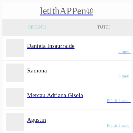
letithAPPen®
RECENTI
TUTTI
Daniela Insaurralde
5 mesi f
Ramona
8 mesi f
Mercau Adriana Gisela
Più di 1 anno f
Agustin
Più di 1 anno f